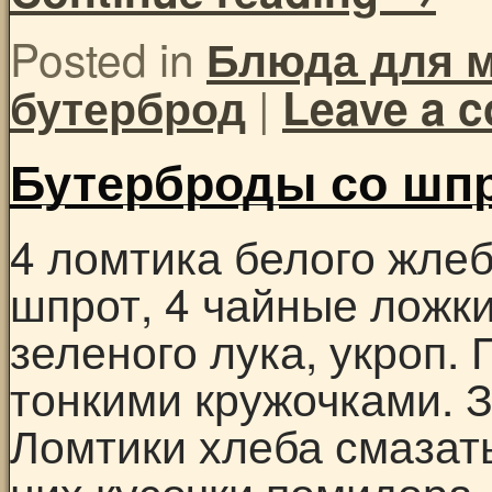
Posted in
Блюда для 
|
бутерброд
Leave a 
Бутерброды со шп
4 ломтика белого жлеб
шпрот, 4 чайные ложки
зеленого лука, укроп.
тонкими кружочками. З
Ломтики хлеба смазат
них кусочки помидора,