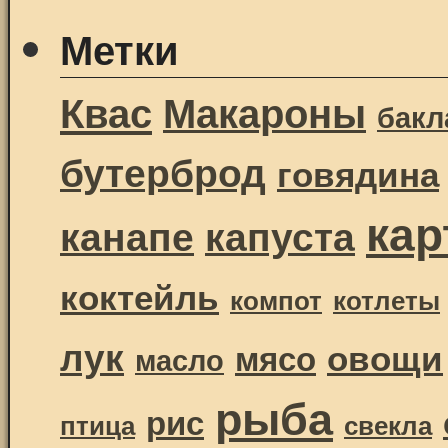
Метки
Квас
Макароны
бак
бутерброд
говядина
ка
канапе
капуста
коктейль
компот
котлеты
лук
овощи
мясо
масло
рыба
рис
птица
свекла