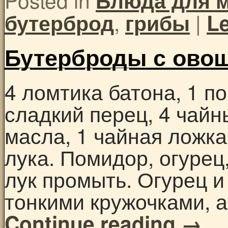
Блюда для 
,
|
бутерброд
грибы
L
Бутерброды с ово
4 ломтика батона, 1 по
сладкий перец, 4 чайн
масла, 1 чайная ложка
лука. Помидор, огурец
лук промыть. Огурец и
тонкими кружочками, 
Continue reading
→