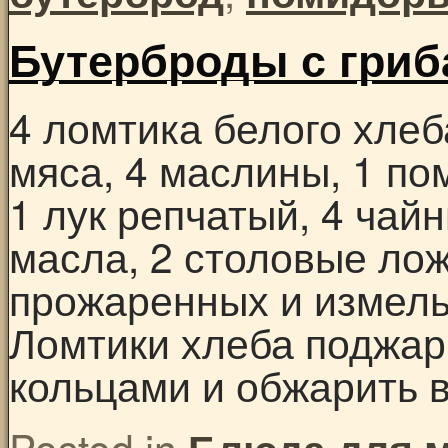
Бутерброды с гри
4 ломтика белого хлеб
мяса, 4 маслины, 1 по
1 лук репчатый, 4 чай
масла, 2 столовые ло
прожаренных и измел
Ломтики хлеба поджари
кольцами и обжарить
Posted in