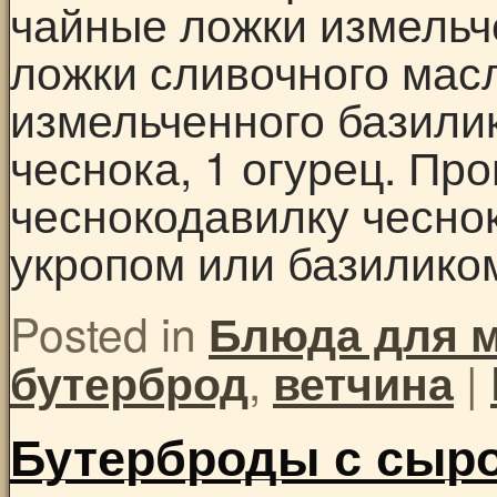
чайные ложки измельч
ложки сливочного мас
измельченного базилик
чеснока, 1 огурец. Пр
чеснокодавилку чесно
укропом или базилик
Posted in
Блюда для 
,
|
бутерброд
ветчина
Бутерброды с сыр