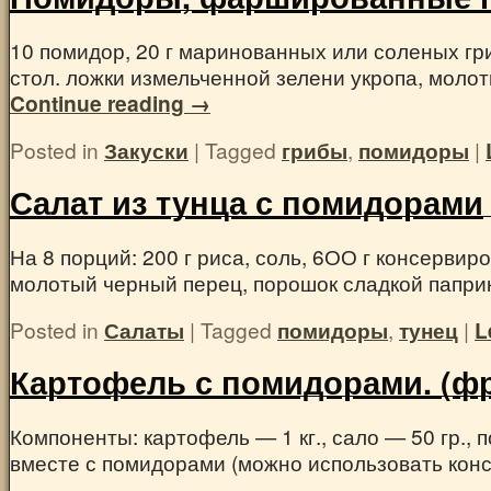
10 помидор, 20 г маринованных или соленых гриб
стол. ложки измельченной зелени укропа, мол
Continue reading
→
Posted in
Закуски
|
Tagged
грибы
,
помидоры
|
Салат из тунца с помидорами
На 8 порций: 200 г риса, соль, 6ОО г консервиро
молотый черный перец, порошок сладкой паприки
Posted in
Салаты
|
Tagged
помидоры
,
тунец
|
L
Картофель с помидорами. (фр
Компоненты: картофель — 1 кг., сало — 50 гр., 
вместе с помидорами (можно использовать кон