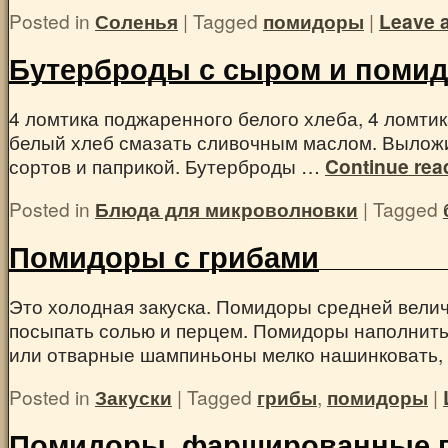
Posted in
Соленья
|
Tagged
помидоры
|
Leave 
Бутерброды с сыром и поми
4 ломтика поджаренного белого хлеба, 4 ломтик
белый хлеб смазать сливочным маслом. Выложи
сортов и паприкой. Бутерброды …
Continue rea
Posted in
Блюда для микроволновки
|
Tagged
Помидоры с грибами
Это холодная закуска. Помидоры средней велич
посыпать солью и перцем. Помидоры наполнить
или отварные шампиньоны мелко нашинковать,
Posted in
Закуски
|
Tagged
грибы
,
помидоры
|
Помидоры, фаршированные 