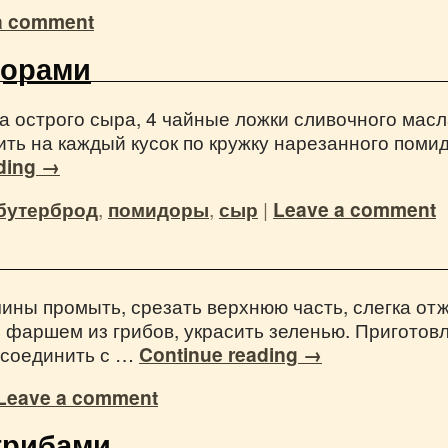
a comment
дорами
а острого сыра, 4 чайные ложки сливочного масл
ть на каждый кусок по кружку нарезанного поми
ding
→
бутерброд
,
помидоры
,
сыр
|
Leave a comment
ины промыть, срезать верхнюю часть, слегка отж
 фаршем из грибов, украсить зеленью. Пригото
 соединить с …
Continue reading
→
Leave a comment
грибами