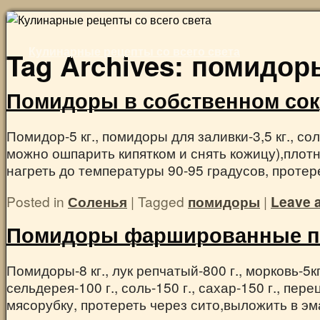
Skip
to
Кулинарные рецепты со всего света
content
Tag Archives:
помидор
Помидоры в собственном сок
Помидор-5 кг., помидоры для заливки-3,5 кг., с
можно ошпарить кипятком и снять кожицу),плот
нагреть до температуры 90-95 градусов, проте
Posted in
Соленья
|
Tagged
помидоры
|
Leave 
Помидоры фаршированные п
Помидоры-8 кг., лук репчатый-800 г., морковь-5кг
сельдерея-100 г., соль-150 г., сахар-150 г., п
мясорубку, протереть через сито,выложить в 