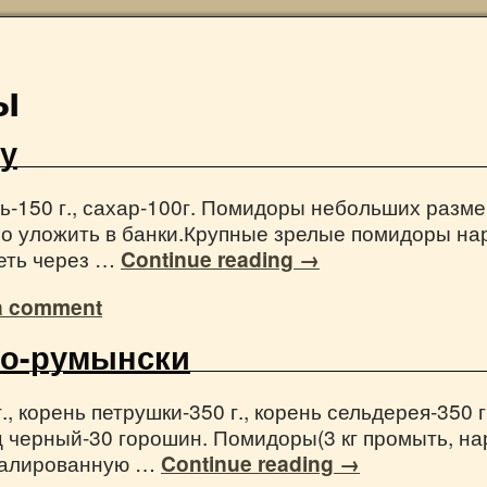
ы
у
оль-150 г., сахар-100г. Помидоры небольших разм
но уложить в банки.Крупные зрелые помидоры на
реть через …
Continue reading
→
a comment
о-румынски
., корень петрушки-350 г., корень сельдерея-350 г.
ерец черный-30 горошин. Помидоры(3 кг промыть, н
эмалированную …
Continue reading
→