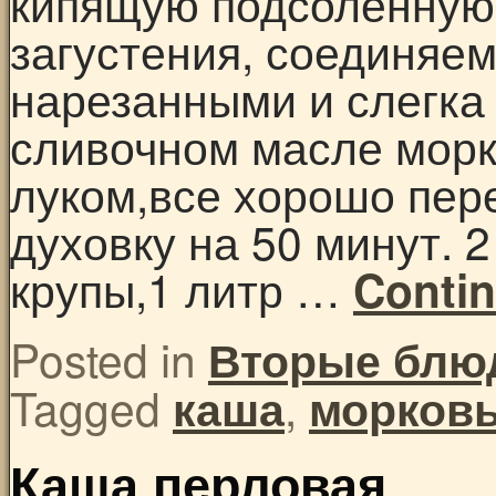
кипящую подсоленную 
загустения, соединяе
нарезанными и слегка
сливочном масле мор
луком,все хорошо пер
духовку на 50 минут. 
крупы,1 литр …
Conti
Posted in
Вторые блю
Tagged
,
каша
морков
Каша перловая