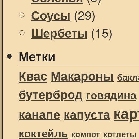
(29)
Соусы
(15)
Шербеты
Метки
Квас
Макароны
бак
бутерброд
говядина
ка
канапе
капуста
коктейль
компот
котлеты