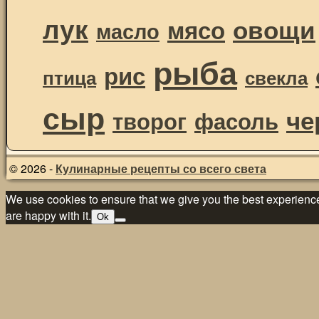
лук
овощи
мясо
масло
рыба
рис
птица
свекла
сыр
че
творог
фасоль
© 2026 -
Кулинарные рецепты со всего света
We use cookies to ensure that we give you the best experience 
are happy with it.
Ok