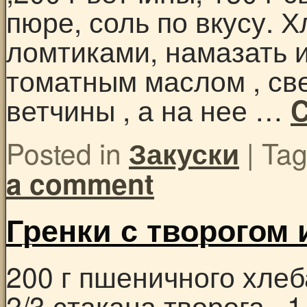
пюре, соль по вкусу. 
ломтиками, намазать 
томатным маслом , св
ветчины , а на нее …
C
Posted in
|
Ta
Закуски
a comment
Гренки с творогом
200 г пшеничного хлеба
2/3 стакана творога , 