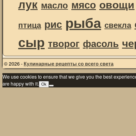
лук
овощи
мясо
масло
рыба
рис
птица
свекла
сыр
че
творог
фасоль
© 2026 -
Кулинарные рецепты со всего света
We use cookies to ensure that we give you the best experience 
are happy with it.
Ok