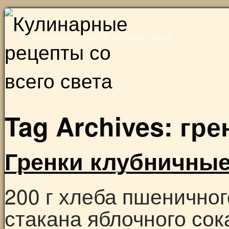
Skip
to
Кулинарные рецепты со всего света
content
Tag Archives:
гре
Гренки клубничны
200 г хлеба пшеничного
стакана яблочного сока