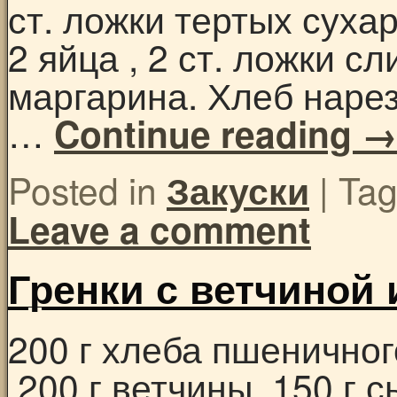
ст. ложки тертых суха
2 яйца , 2 ст. ложки с
маргарина. Хлеб наре
…
Continue reading
Posted in
|
Ta
Закуски
Leave a comment
Гренки с ветчиной
200 г хлеба пшеничног
,200 г ветчины, 150 г 