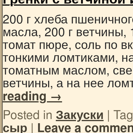
200 г хлеба пшеничног
масла, 200 г ветчины, 
томат пюре, соль по в
тонкими ломтиками, н
томатным маслом, све
ветчины, а на нее лом
reading
→
Posted in
|
Ta
Закуски
|
сыр
Leave a commen