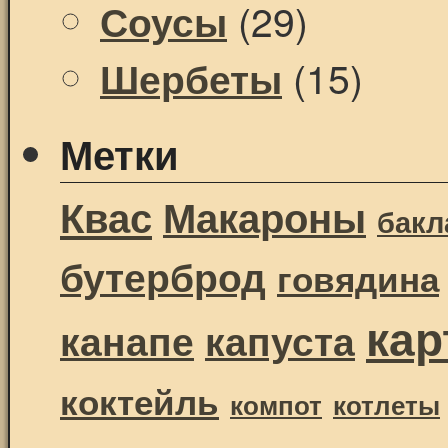
(29)
Соусы
(15)
Шербеты
Метки
Квас
Макароны
бак
бутерброд
говядина
ка
канапе
капуста
коктейль
компот
котлеты