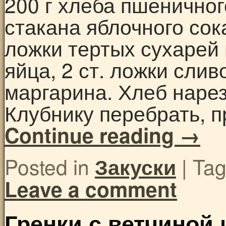
200 г хлеба пшеничного
стакана яблочного сока
ложки тертых сухарей 
яйца, 2 ст. ложки сли
маргарина. Хлеб наре
Клубнику перебрать, 
Continue reading
→
Posted in
|
Ta
Закуски
Leave a comment
Гренки с ветчиной