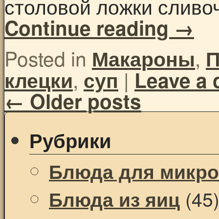
столовой ложки сливоч
Continue reading
→
Posted in
,
Макароны
П
,
|
клецки
суп
Leave a
←
Older posts
Рубрики
Блюда для микр
(45
Блюда из яиц