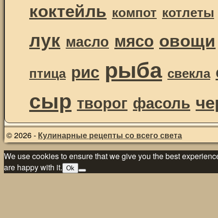
коктейль
компот
котлеты
лук
овощи
мясо
масло
рыба
рис
птица
свекла
сыр
че
творог
фасоль
© 2026 -
Кулинарные рецепты со всего света
We use cookies to ensure that we give you the best experience 
are happy with it.
Ok