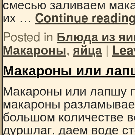
смесью заливаем мака
их …
Continue readin
Posted in
Блюда из яи
,
|
Макароны
яйца
Lea
Макароны или лап
Макароны или лапшу 
макароны разламываем
большом количестве в
дуршлаг, даем воде с