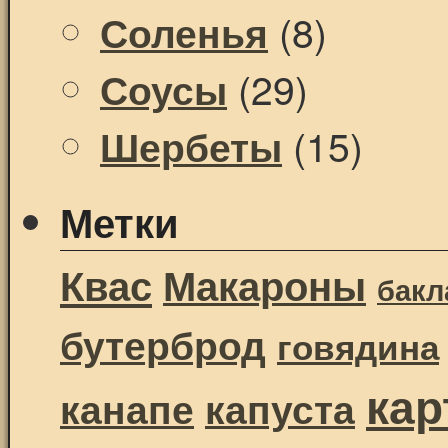
(8)
Соленья
(29)
Соусы
(15)
Шербеты
Метки
Квас
Макароны
бак
бутерброд
говядина
ка
канапе
капуста