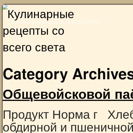
Skip
to
Кулинарные рецепты со всего света
content
Category Archive
Общевойсковой па
Продукт Норма г Хлеб
обдирной и пшеничной