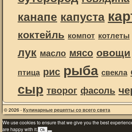
ка
канапе
капуста
коктейль
компот
котлеты
лук
овощи
мясо
масло
рыба
рис
птица
свекла
сыр
че
творог
фасоль
© 2026 -
Кулинарные рецепты со всего света
We use cookies to ensure that we give you the best experience 
are happy with it.
Ok