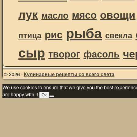
лук
овощи
мясо
масло
рыба
рис
птица
свекла
сыр
че
творог
фасоль
© 2026 -
Кулинарные рецепты со всего света
We use cookies to ensure that we give you the best experience 
are happy with it.
Ok