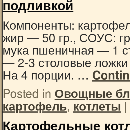
подливкой
Компоненты: картофель
жир — 50 гр., СОУС: г
мука пшеничная — 1 с
— 2-3 столовые ложки 
На 4 порции. …
Conti
Posted in
Овощные б
,
|
картофель
котлеты
Картофельные кот