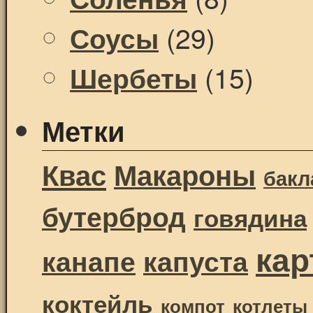
(29)
Соусы
(15)
Шербеты
Метки
Квас
Макароны
бак
бутерброд
говядина
ка
канапе
капуста
коктейль
компот
котлеты