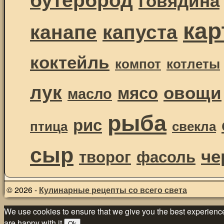
ка
канапе
капуста
коктейль
компот
котлеты
лук
овощи
мясо
масло
рыба
рис
птица
свекла
сыр
че
творог
фасоль
© 2026 -
Кулинарные рецепты со всего света
We use cookies to ensure that we give you the best experience 
are happy with it.
Ok