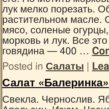
лук мелко порезать. О
растительном масле. 
мясо, соленые огурцы
морковь и лук. Все эт
говядина — 400 …
Con
Posted in
|
Салаты
Lea
Салат «Балеринка»
Свекла. Чернослив. Яб
Апельсин. Изюм. Чесно