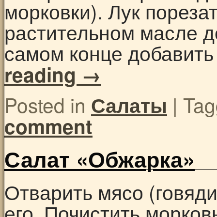
морковки). Лук пореза
растительном масле до
самом конце добавить
reading
→
Posted in
|
Tag
Салаты
comment
Салат «Обжарка»
Отварить мясо (говяди
его. Почистить морковь