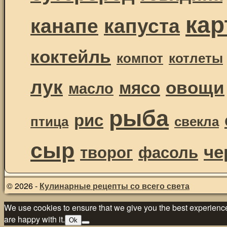
ка
канапе
капуста
коктейль
компот
котлеты
лук
овощи
мясо
масло
рыба
рис
птица
свекла
сыр
че
творог
фасоль
© 2026 -
Кулинарные рецепты со всего света
We use cookies to ensure that we give you the best experience 
are happy with it.
Ok