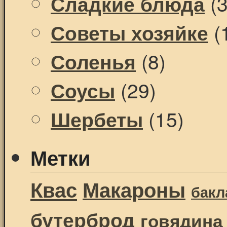
(3
Сладкие блюда
(
Советы хозяйке
(8)
Соленья
(29)
Соусы
(15)
Шербеты
Метки
Квас
Макароны
бак
бутерброд
говядина