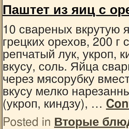
Паштет из яиц с о
10 свареных вкрутую 
грецких орехов, 200 г 
репчатый лук, укроп, к
вкусу, соль. Яйца сва
через мясорубку вмес
вкусу мелко нарезанны
(укроп, киндзу), …
Con
Posted in
Вторые блю