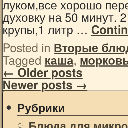
луком,все хорошо пер
духовку на 50 минут. 
крупы,1 литр …
Conti
Posted in
Вторые блю
Tagged
,
каша
морков
←
Older posts
Newer posts
→
Рубрики
Блюда для микр