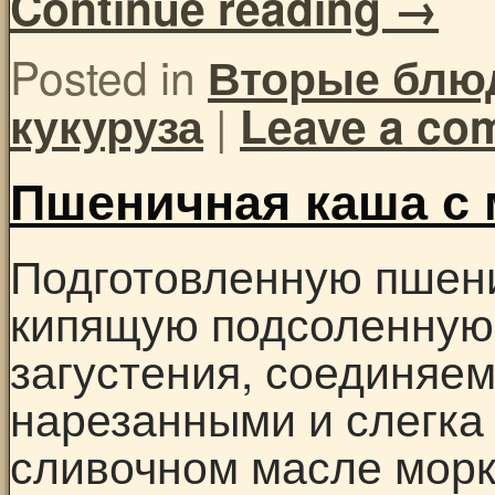
Continue reading
→
Posted in
Вторые блю
|
кукуруза
Leave a co
Пшеничная каша с
Подготовленную пшени
кипящую подсоленную 
загустения, соединяе
нарезанными и слегка
сливочном масле мор