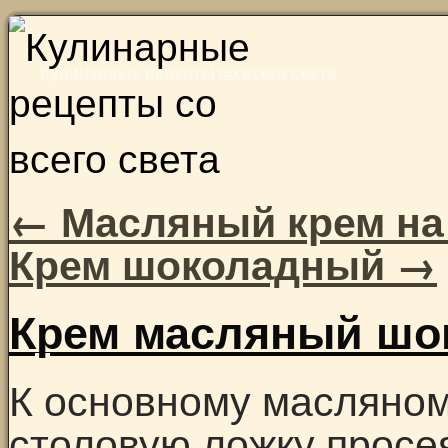
Skip
to
Кулинарные рецепты со всего света
content
←
Масляный крем на
Крем шоколадный
→
Крем масляный шо
К основному масляном
столовую ложку просе