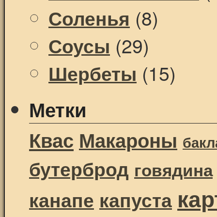
(8)
Соленья
(29)
Соусы
(15)
Шербеты
Метки
Квас
Макароны
бак
бутерброд
говядина
ка
канапе
капуста