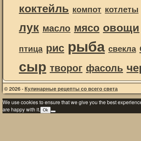
коктейль
компот
котлеты
лук
овощи
мясо
масло
рыба
рис
птица
свекла
сыр
че
творог
фасоль
© 2026 -
Кулинарные рецепты со всего света
We use cookies to ensure that we give you the best experience 
are happy with it.
Ok