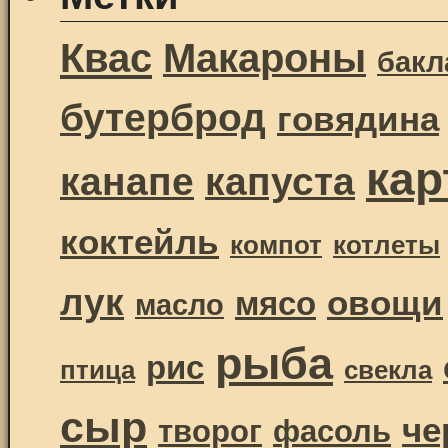
Квас
Макароны
бак
бутерброд
говядина
ка
канапе
капуста
коктейль
компот
котлеты
лук
овощи
мясо
масло
рыба
рис
птица
свекла
сыр
че
творог
фасоль