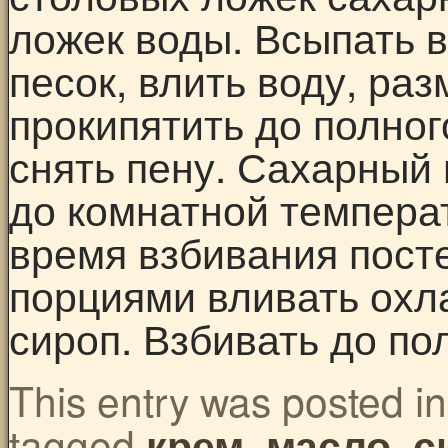
ложек воды. Всыпать 
песок, влить воду, ра
прокипятить до полног
снять пену. Сахарный 
до комнатной температ
время взбивания пос
порциями вливать ох
сироп. Взбивать до п
This entry was posted i
tagged
,
,
крем
масло
с