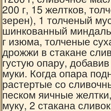
200 г, 15 желтков, то
зерен), 1 толченый му
шинкованный миндаль (
г изюма, толченые сух
дрожжи в стакане слив
густую опару, добави
муки. Когда опара под
растертые со сливочн
песком яичные желтки
муку, 2 стакана сливо