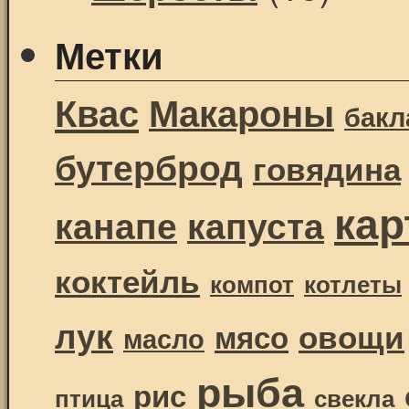
Метки
Квас
Макароны
бак
бутерброд
говядина
ка
канапе
капуста
коктейль
компот
котлеты
лук
овощи
мясо
масло
рыба
рис
птица
свекла