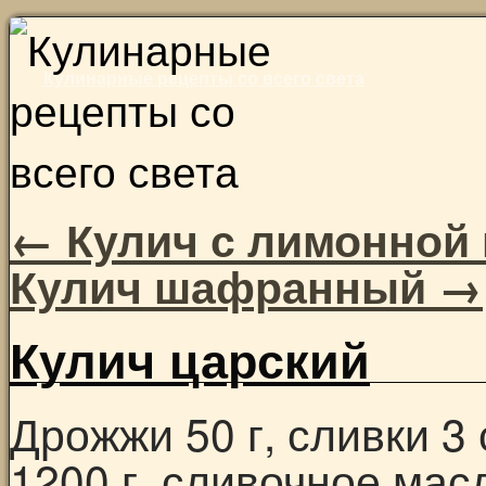
Skip
to
Кулинарные рецепты со всего света
content
←
Кулич с лимонной
Кулич шафранный
→
Кулич царский
Дрожжи 50 г, сливки 3
1200 г, сливочное мас