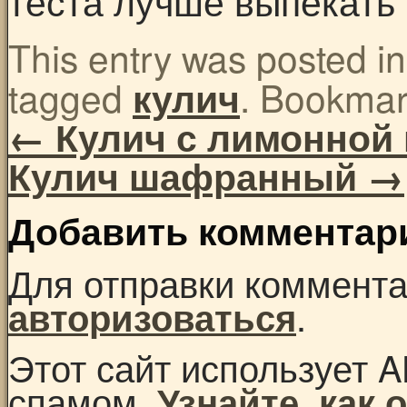
теста лучше выпекать
This entry was posted i
tagged
. Bookmar
кулич
←
Кулич с лимонной
Кулич шафранный
→
Добавить комментар
Для отправки коммент
.
авторизоваться
Этот сайт использует A
спамом.
Узнайте, как