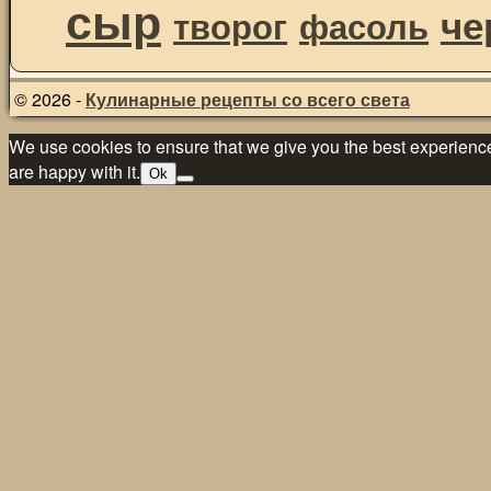
сыр
че
творог
фасоль
© 2026 -
Кулинарные рецепты со всего света
We use cookies to ensure that we give you the best experience 
are happy with it.
Ok