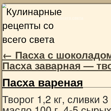
Skip
to
Кулинарные рецепты со всего света
content
←
Пасха с шоколадо
Пасха заварная — т
Пасха вареная
Творог 1,2 кг, сливки 
масло 100 г, 4-5 сырых