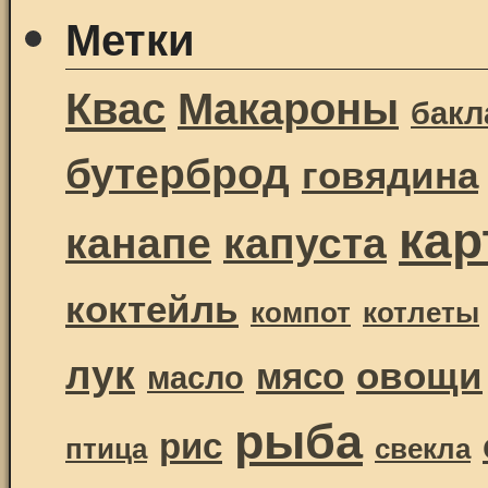
Метки
Квас
Макароны
бак
бутерброд
говядина
ка
канапе
капуста
коктейль
компот
котлеты
лук
овощи
мясо
масло
рыба
рис
птица
свекла