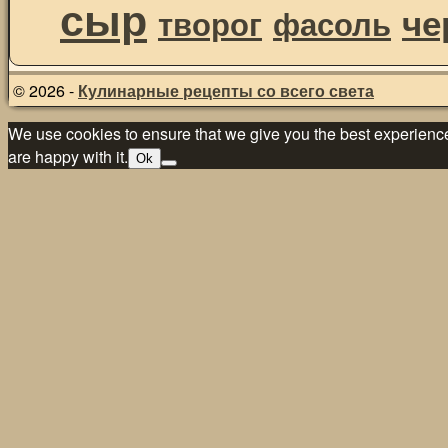
сыр
че
творог
фасоль
© 2026 -
Кулинарные рецепты со всего света
We use cookies to ensure that we give you the best experience 
are happy with it.
Ok