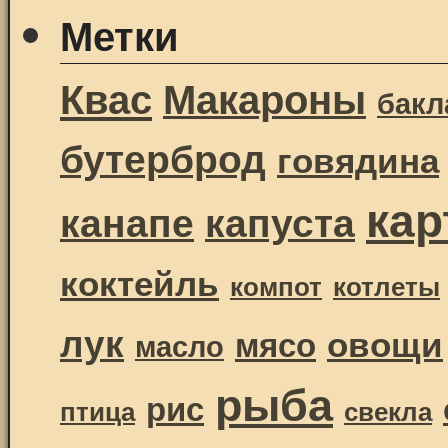
Метки
Квас
Макароны
бак
бутерброд
говядина
ка
канапе
капуста
коктейль
компот
котлеты
лук
овощи
мясо
масло
рыба
рис
птица
свекла