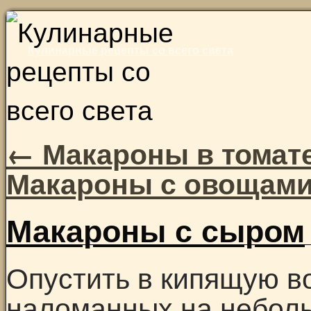
Skip
to
Кулинарные рецепты со всего света
content
←
Макароны в томат
Макароны с овощам
Макароны с сыром
Опустить в кипящую во
наломанных на неболь