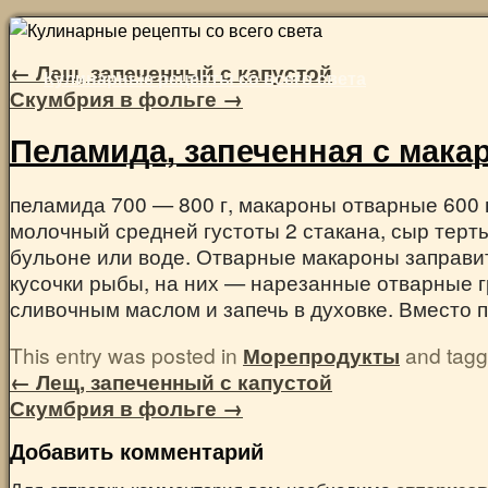
Skip
to
←
Лещ, запеченный с капустой
Кулинарные рецепты со всего света
content
Скумбрия в фольге
→
Пеламида, запеченная с мака
пеламида 700 — 800 г, макароны отварные 600 г
молочный средней густоты 2 стакана, сыр тертый
бульоне или воде. Отварные макароны заправи
кусочки рыбы, на них — нарезанные отварные г
сливочным маслом и запечь в духовке. Вместо 
This entry was posted in
Морепродукты
and tag
←
Лещ, запеченный с капустой
Скумбрия в фольге
→
Добавить комментарий