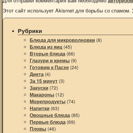
Для отправки комментария вам необходимо
авторизов
Этот сайт использует Akismet для борьбы со спамом.
Рубрики
Блюда для микроволновки
(8)
Блюда из яиц
(45)
Вторые блюда
(66)
Глазури и кремы
(9)
Готовим к Пасхе
(24)
Диета
(4)
За 15 минут
(3)
Закуски
(72)
Макароны
(12)
Морепродукты
(74)
Напитки
(63)
Овощные блюда
(85)
Первые блюда
(69)
Пловы
(46)