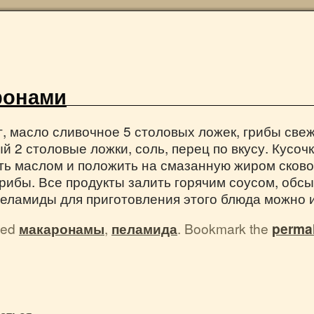
ронами
, масло сливочное 5 столовых ложек, грибы свеж
 2 столовые ложки, соль, перец по вкусу. Кусочк
ть маслом и положить на смазанную жиром сков
рибы. Все продукты залить горячим соусом, обс
пеламиды для приготовления этого блюда можно и
ged
макаронамы
,
пеламида
. Bookmark the
perma