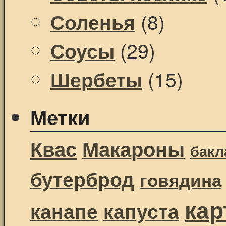
(8)
Соленья
(29)
Соусы
(15)
Шербеты
Метки
Квас
Макароны
бак
бутерброд
говядина
ка
канапе
капуста