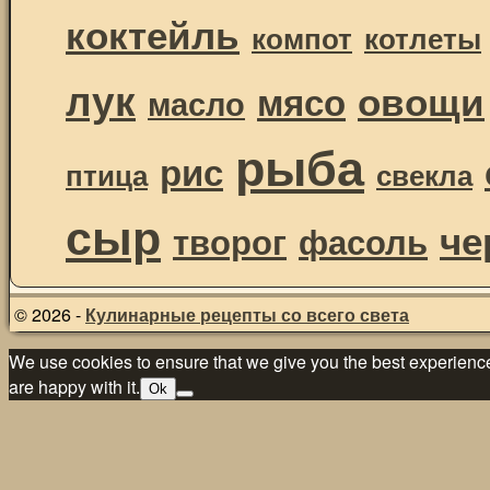
коктейль
компот
котлеты
лук
овощи
мясо
масло
рыба
рис
птица
свекла
сыр
че
творог
фасоль
© 2026 -
Кулинарные рецепты со всего света
We use cookies to ensure that we give you the best experience 
are happy with it.
Ok