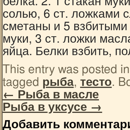
белка. 2. 1 стакан мук
солью, 6 ст. ложками 
сметаны и 5 взбитыми 
муки, 3 ст. ложки масла
яйца. Белки взбить, п
This entry was posted i
tagged
,
. B
рыба
тесто
←
Рыба в масле
Рыба в уксусе
→
Добавить комментар