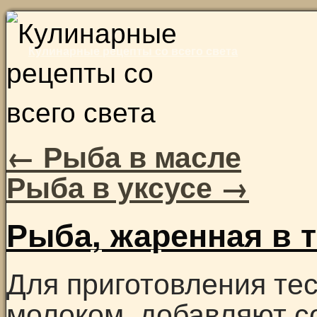
Skip
to
Кулинарные рецепты со всего света
content
←
Рыба в масле
Рыба в уксусе
→
Рыба, жаренная в т
Для приготовления тес
молоком, добавляют с