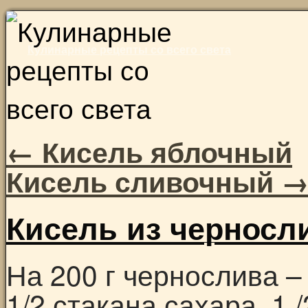
Skip
to
Кулинарные рецепты со всего света
content
←
Кисель яблочный
Кисель сливочный
Кисель из черносл
На 200 г чернослива –
1/2 стакана сахара, 1 