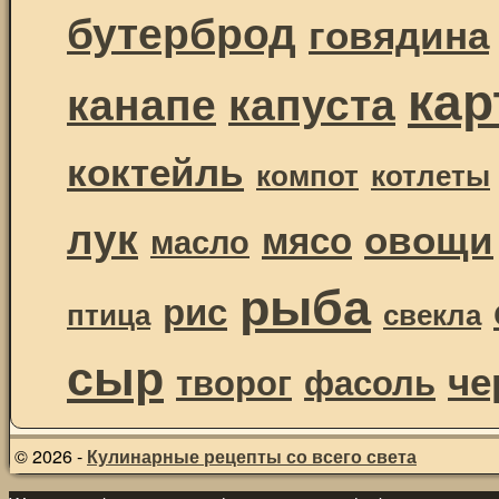
бутерброд
говядина
ка
канапе
капуста
коктейль
компот
котлеты
лук
овощи
мясо
масло
рыба
рис
птица
свекла
сыр
че
творог
фасоль
© 2026 -
Кулинарные рецепты со всего света