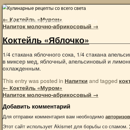
Skip
to
←
Коктейль «Муром»
Кулинарные рецепты со всего света
content
Напиток молочно-абрикосовый
→
Коктейль «Яблочко»
1/4 стакана яблочного сока, 1/4 стакана апельси
в миксер мед, яблочный, апельсиновый и лимонн
охлажденным.
This entry was posted in
Напитки
and tagged
кок
←
Коктейль «Муром»
Напиток молочно-абрикосовый
→
Добавить комментарий
Для отправки комментария вам необходимо
авторизов
Этот сайт использует Akismet для борьбы со спамом.