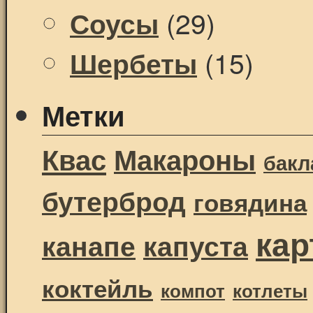
(29)
Соусы
(15)
Шербеты
Метки
Квас
Макароны
бак
бутерброд
говядина
ка
канапе
капуста
коктейль
компот
котлеты