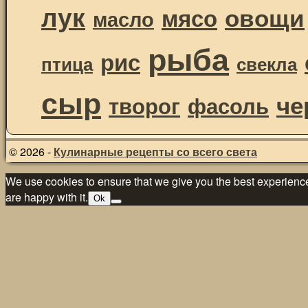
лук
овощи
мясо
масло
рыба
рис
птица
свекла
сыр
че
творог
фасоль
© 2026 -
Кулинарные рецепты со всего света
We use cookies to ensure that we give you the best experience 
are happy with it.
Ok