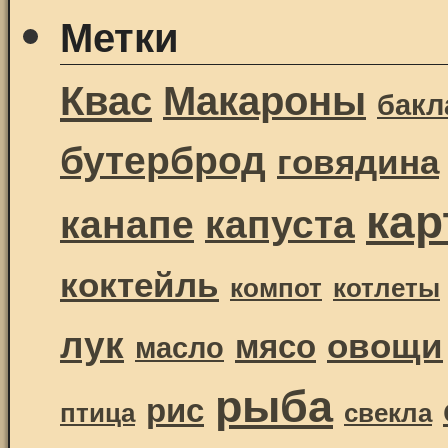
Метки
Квас
Макароны
бак
бутерброд
говядина
ка
канапе
капуста
коктейль
компот
котлеты
лук
овощи
мясо
масло
рыба
рис
птица
свекла