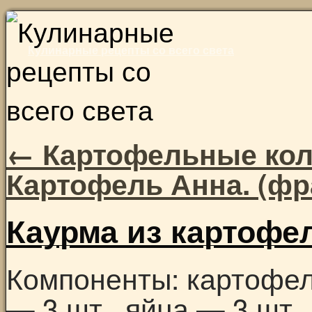
Skip
to
Кулинарные рецепты со всего света
content
←
Картофельные кол
Картофель Анна. (фр
Каурма из картофе
Компоненты: картофел
— 3 шт., яйца — 3 шт.