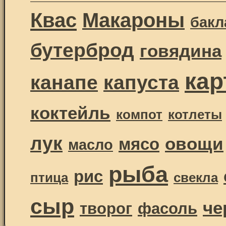
Квас
Макароны
бак
бутерброд
говядина
ка
канапе
капуста
коктейль
компот
котлеты
лук
овощи
мясо
масло
рыба
рис
птица
свекла
сыр
че
творог
фасоль