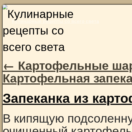
Skip
to
Кулинарные рецепты со всего света
content
←
Картофельные шар
Картофельная запек
Запеканка из карт
В кипящую подсоленн
очищенный картофель 