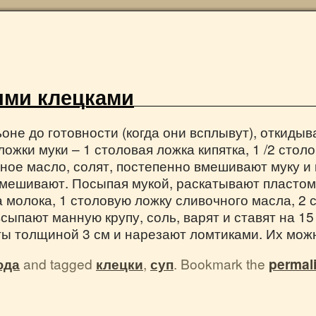
ыми клецками
не до готовности (когда они всплывут), откидыв
жки муки – 1 столовая ложка кипятка, 1 /2 столо
ное масло, солят, постепенно вмешивают муку и к
ымешивают. Посыпая мукой, раскатывают пласто
а молока, 1 столовую ложку сливочного масла, 2 
сыпают манную крупу, соль, варят и ставят на 1
ы толщиной 3 см и нарезают ломтиками. Их можн
юда
and tagged
клецки
,
суп
. Bookmark the
permal