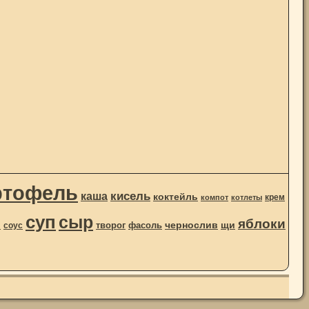
ртофель
кисель
каша
коктейль
крем
компот
котлеты
суп
сыр
яблоки
чернослив
ы
щи
творог
фасоль
соус