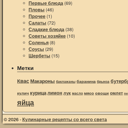
Первые блюда
(69)
Пловы
(46)
Прочее
(1)
Салаты
(72)
Сладкие блюда
(38)
Советы хозяйке
(10)
Соленья
(8)
Соусы
(29)
Шербеты
(15)
Метки
Квас
Макароны
бутерб
баранина
баклажаны
брынза
курица
лимон
лук
омлет
овощи
кулич
мясо
масло
пе
яйца
© 2026 -
Кулинарные рецепты со всего света