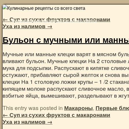
Skip
to
←
Суп из сухих фруктов с макаронами
Кулинарные рецепты со всего света
content
Уха из налимов
→
Бульон с мучными или манн
Мучные или манные клецки варят в мясном бульо
вливают бульон. Мучные клецки На 2 столовые ло
мука для подсыпки. Распускают в кипятке сливоч
остужают, прибавляют сырой желток и снова в
клецки На 1 столовую ложки крупы – 1 /2 стакан
кипящем молоке распускают сливочное масло, в
взбитые яйца, вымешивают, разделывают в жгут
This entry was posted in
Макароны
,
Первые бл
←
Суп из сухих фруктов с макаронами
Уха из налимов
→