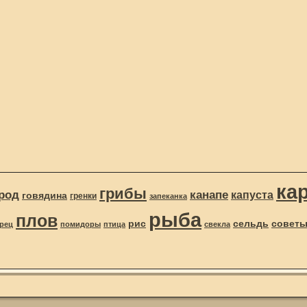
ка
грибы
род
канапе
капуста
говядина
гренки
запеканка
рыба
плов
рис
сельдь
совет
рец
помидоры
птица
свекла