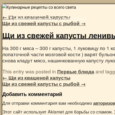
Skip
to
←
Щи из квашеной капусты
Кулинарные рецепты со всего света
content
Щи из свежей капусты с рыбой
→
Щи из свежей капусты ленив
На 300 г мяса – 300 г капусты, 1 луковицу по 1 
лопаточной части мозговой кости ) варят бульо
снова кладут мясо, нашинкованную капусту луков
This entry was posted in
Первые блюда
and tag
←
Щи из квашеной капусты
Щи из свежей капусты с рыбой
→
Добавить комментарий
Для отправки комментария вам необходимо
авторизов
Этот сайт использует Akismet для борьбы со спамом.