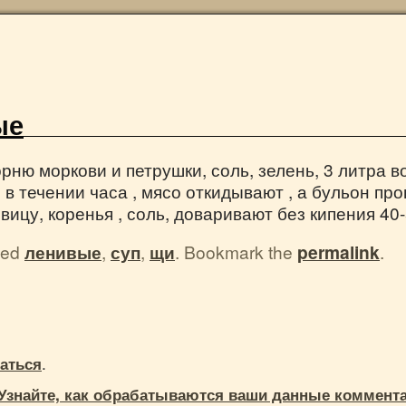
ые
корню моркови и петрушки, соль, зелень, 3 литра 
н в течении часа , мясо откидывают , а бульон п
ицу, коренья , соль, доваривают без кипения 40-
ged
ленивые
,
суп
,
щи
. Bookmark the
permalink
.
.
аться
Узнайте, как обрабатываются ваши данные коммент