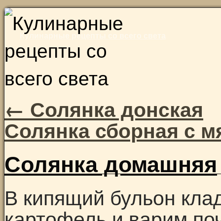
Skip
to
Кулинарные рецепты со всего света
content
←
Солянка донская
Солянка сборная с 
Солянка домашняя
В кипящий бульон кла
картофель и варим поч