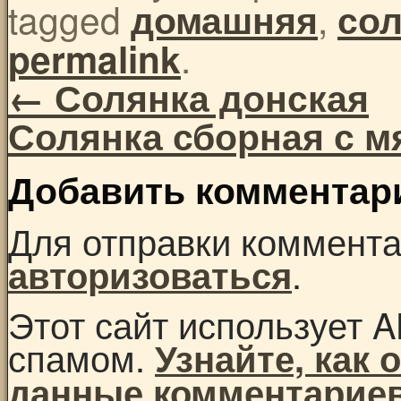
tagged
,
домашняя
со
.
permalink
←
Солянка донская
Солянка сборная с 
Добавить комментар
Для отправки коммент
.
авторизоваться
Этот сайт использует A
спамом.
Узнайте, как
данные комментарие