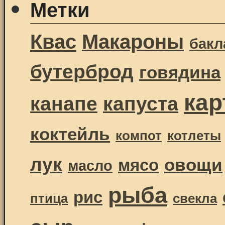
Метки
Квас
Макароны
бак
бутерброд
говядина
ка
канапе
капуста
коктейль
компот
котлеты
лук
овощи
мясо
масло
рыба
рис
птица
свекла