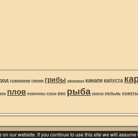
ка
грибы
род
канапе
капуста
говядина
гренки
запеканка
рыба
плов
рис
сельдь
совет
рец
помидоры
птица
свекла
n our website. If you continue to use this site we will assume t