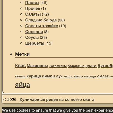
Пловы
(46)
Прочее
(1)
Салаты
(72)
Сладкие блюда
(38)
Советы хозяйке
(10)
Соленья
(8)
Соусы
(29)
Шербеты
(15)
Метки
Квас
Макароны
бутерб
баранина
баклажаны
брынза
курица
лимон
лук
омлет
овощи
кулич
мясо
масло
пе
яйца
© 2026 -
Кулинарные рецепты со всего света
We use cookies to ensure that we give you the best experience o