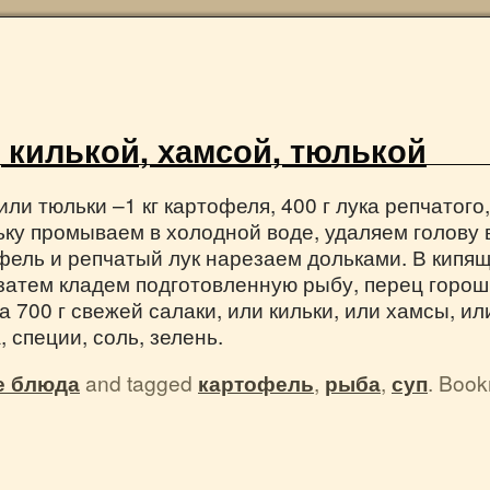
 килькой, хамсой, тюлькой
или тюльки –1 кг картофеля, 400 г лука репчатого,
льку промываем в холодной воде, удаляем голову 
фель и репчатый лук нарезаем дольками. В кип
затем кладем подготовленную рыбу, перец горош
 700 г свежей салаки, или кильки, или хамсы, или
, специи, соль, зелень.
е блюда
and tagged
картофель
,
рыба
,
суп
. Boo