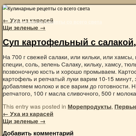
Skip
to
←
Уха из карасей
Кулинарные рецепты со всего света
content
Щи зеленые
→
Суп картофельный с салакой,
На 700 г свежей салаки, или кильки, или хамсы, 
специи, соль, зелень Салаку, кильку, хамсу, тю
позвоночную кость и хорошо промываем. Карто
картофель и репчатый луки варим 10-15 минут, 
добавляем молоко и все варим до готовности. На
репчатого, 100 г масла сливочного, 500 г молока
This entry was posted in
Морепродукты
,
Первы
←
Уха из карасей
Щи зеленые
→
Добавить комментарий