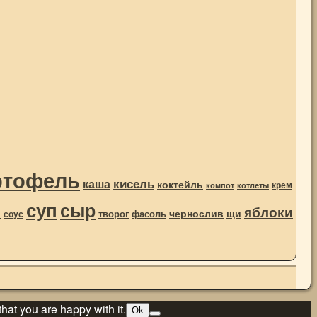
ртофель
кисель
каша
коктейль
крем
компот
котлеты
суп
сыр
яблоки
чернослив
ы
щи
творог
фасоль
соус
hat you are happy with it.
Ok