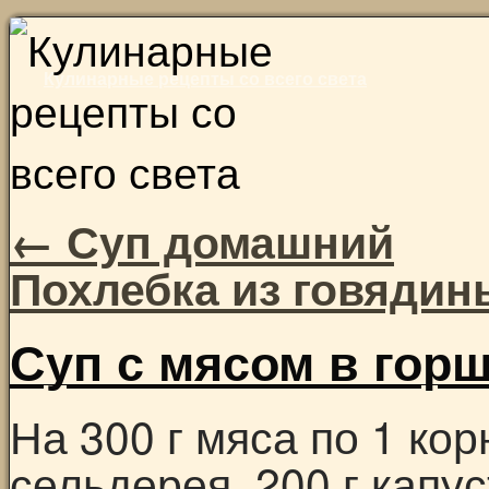
Skip
to
Кулинарные рецепты со всего света
content
←
Суп домашний
Похлебка из говяди
Суп с мясом в гор
На 300 г мяса по 1 ко
сельдерея, 200 г капус