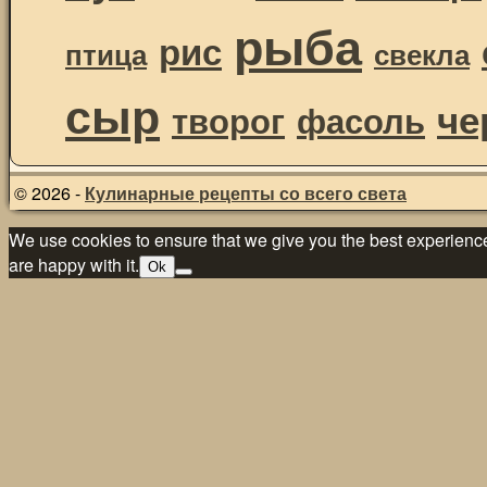
рыба
рис
птица
свекла
сыр
че
творог
фасоль
© 2026 -
Кулинарные рецепты со всего света
We use cookies to ensure that we give you the best experience 
are happy with it.
Ok