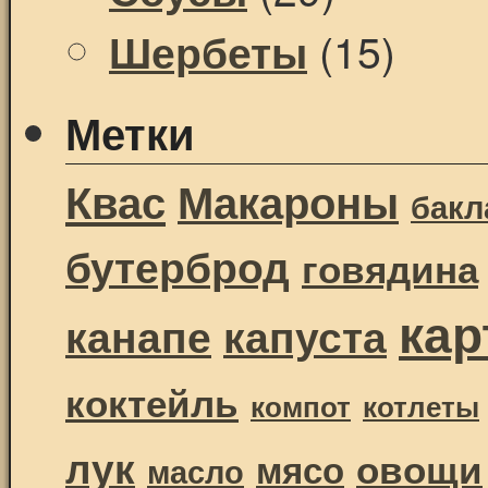
(15)
Шербеты
Метки
Квас
Макароны
бак
бутерброд
говядина
ка
канапе
капуста
коктейль
компот
котлеты
лук
овощи
мясо
масло