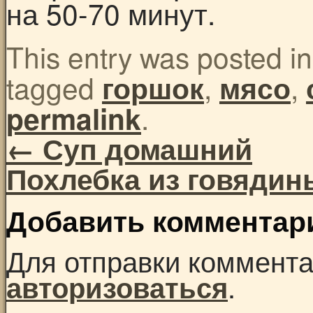
на 50-70 минут.
This entry was posted i
tagged
,
,
горшок
мясо
.
permalink
←
Суп домашний
Похлебка из говяди
Добавить комментар
Для отправки коммент
.
авторизоваться