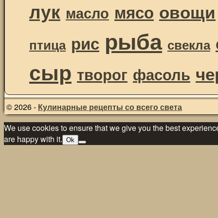
лук
овощи
мясо
масло
рыба
рис
птица
свекла
сыр
че
творог
фасоль
© 2026 -
Кулинарные рецепты со всего света
We use cookies to ensure that we give you the best experience 
are happy with it.
Ok