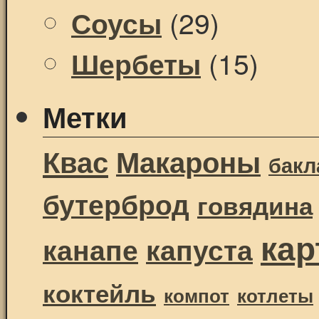
(29)
Соусы
(15)
Шербеты
Метки
Квас
Макароны
бак
бутерброд
говядина
ка
канапе
капуста
коктейль
компот
котлеты