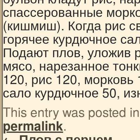
спассерованные морко
(кишмиш). Когда рис с
горячее курдючное са
Подают плов, уложив 
мясо, нарезанное тон
120, рис 120, морковь 
сало курдючное 50, из
This entry was posted i
.
permalink
←
Плов с перцем