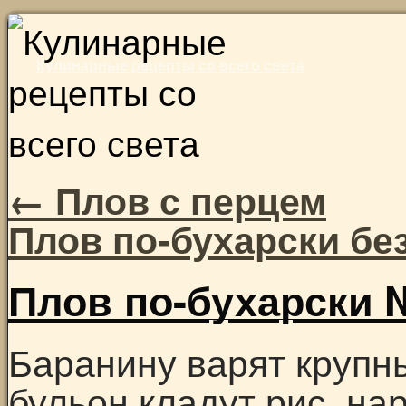
Skip
to
Кулинарные рецепты со всего света
content
←
Плов с перцем
Плов по-бухарски бе
Плов по-бухарски 
Баранину варят крупн
бульон кладут рис, на