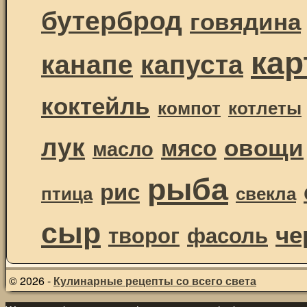
бутерброд
говядина
ка
канапе
капуста
коктейль
компот
котлеты
лук
овощи
мясо
масло
рыба
рис
птица
свекла
сыр
че
творог
фасоль
© 2026 -
Кулинарные рецепты со всего света