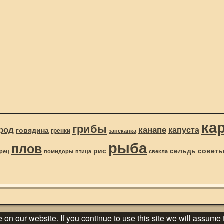
ка
грибы
род
канапе
капуста
говядина
гренки
запеканка
рыба
плов
рис
сельдь
совет
рец
помидоры
птица
свекла
n our website. If you continue to use this site we will assume t