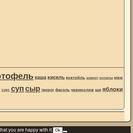
ртофель
кисель
каша
коктейль
крем
компот
котлеты
суп
сыр
яблоки
чернослив
ы
щи
творог
фасоль
соус
hat you are happy with it.
Ok