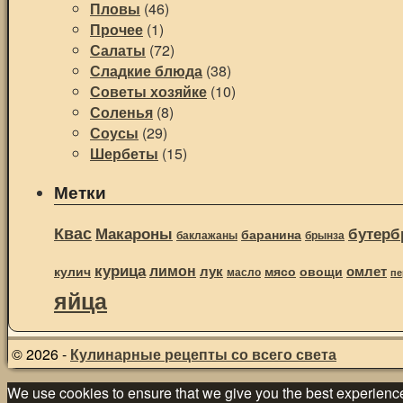
Пловы
(46)
Прочее
(1)
Салаты
(72)
Сладкие блюда
(38)
Советы хозяйке
(10)
Соленья
(8)
Соусы
(29)
Шербеты
(15)
Метки
Квас
Макароны
бутерб
баранина
баклажаны
брынза
курица
лимон
лук
омлет
овощи
кулич
мясо
масло
пе
яйца
© 2026 -
Кулинарные рецепты со всего света
We use cookies to ensure that we give you the best experience o