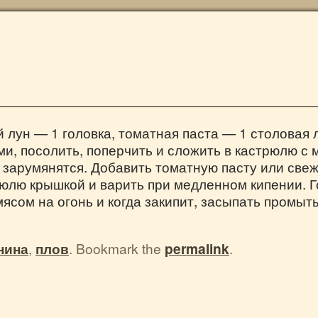
 лун — 1 головка, томатная паста — 1 столовая ло
ми, посолить, поперчить и сложить в кастрюлю с
а зарумянятся. Добавить томатную пасту или све
стрюлю крышкой и варить при медленном кипении. 
мясом на огонь и когда закипит, засыпать промы
нина
,
плов
. Bookmark the
permalink
.