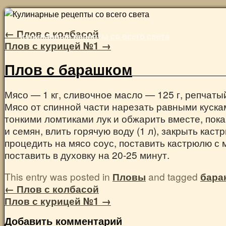
Skip
to
←
Плов с колбасой
Кулинарные рецепты со всего света
content
Плов с курицей №1
→
Плов с барашком
Мясо — 1 кг, сливочное масло — 125 г, репчатый
Мясо от спинной части нарезать равными куска
тонкими ломтиками лук и обжарить вместе, пок
и семян, влить горячую воду (1 л), закрыть ка
процедить на мясо соус, поставить кастрюлю с 
поставить в духовку на 20-25 минут.
This entry was posted in
Пловы
and tagged
бара
←
Плов с колбасой
Плов с курицей №1
→
Добавить комментарий