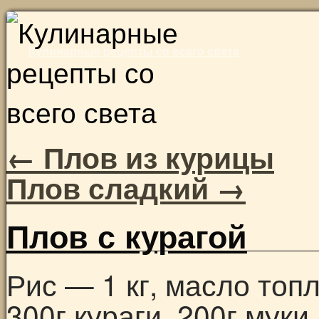
Skip
to
Кулинарные рецепты со всего света
content
←
Плов из курицы
Плов сладкий
→
Плов с курагой
Рис — 1 кг, масло топ
300г кураги, 200г муки,