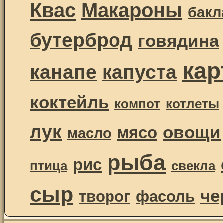
Квас
Макароны
бак
бутерброд
говядина
ка
канапе
капуста
коктейль
компот
котлеты
лук
овощи
мясо
масло
рыба
рис
птица
свекла
сыр
че
творог
фасоль