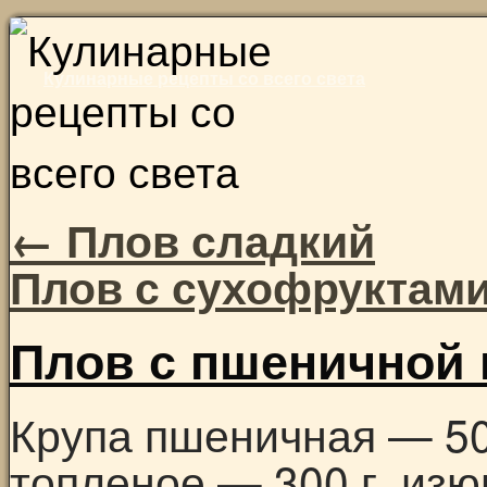
Skip
to
Кулинарные рецепты со всего света
content
←
Плов сладкий
Плов с сухофруктам
Плов с пшеничной 
Крупа пшеничная — 500
топленое — 300 г, изю