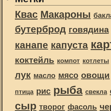
Квас
Макароны
бак
бутерброд
говядина
ка
канапе
капуста
коктейль
компот
котлеты
лук
овощи
мясо
масло
рыба
рис
птица
свекла
сыр
че
творог
фасоль