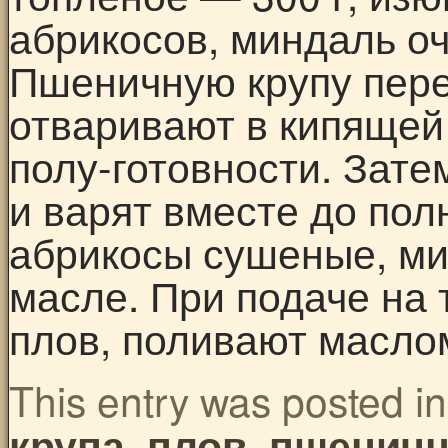
абрикосов, миндаль оч
Пшеничную крупу пер
отваривают в кипящей
полу-готовности. Зат
и варят вместе до пол
абрикосы сушеные, ми
масле. При подаче на 
плов, поливают масло
This entry was posted i
,
,
крупа
плов
пшеничн