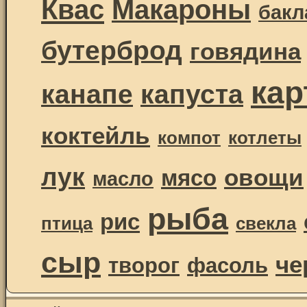
Квас
Макароны
бак
бутерброд
говядина
ка
канапе
капуста
коктейль
компот
котлеты
лук
овощи
мясо
масло
рыба
рис
птица
свекла
сыр
че
творог
фасоль