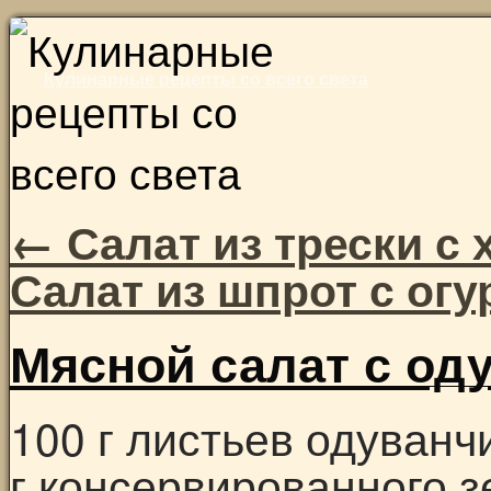
Skip
to
Кулинарные рецепты со всего света
content
←
Салат из трески с
Салат из шпрот с ог
Мясной салат с од
100 г листьев одуванчи
г консервированного з