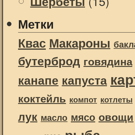
(15)
Шербеты
Метки
Квас
Макароны
бак
бутерброд
говядина
ка
канапе
капуста
коктейль
компот
котлеты
лук
овощи
мясо
масло
рыба