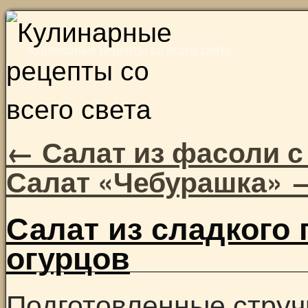
Skip
to
Кулинарные рецепты со всего света
content
←
Салат из фасоли с
Салат «Чебурашка»
Салат из сладкого 
огурцов
Подготовленные струч