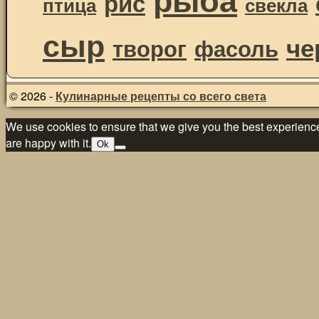
рис
птица
свекла
сыр
че
творог
фасоль
© 2026 -
Кулинарные рецепты со всего света
We use cookies to ensure that we give you the best experience 
are happy with it.
Ok