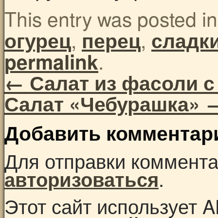
This entry was posted i
,
,
огурец
перец
сладк
.
permalink
←
Салат из фасоли с
Салат «Чебурашка»
Добавить комментар
Для отправки коммент
.
авторизоваться
Этот сайт использует A