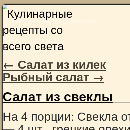
Skip
to
Кулинарные рецепты со всего света
content
←
Салат из килек
Рыбный салат
→
Салат из свеклы
На 4 порции: Свекла о
— 4 шт., грецкие орех