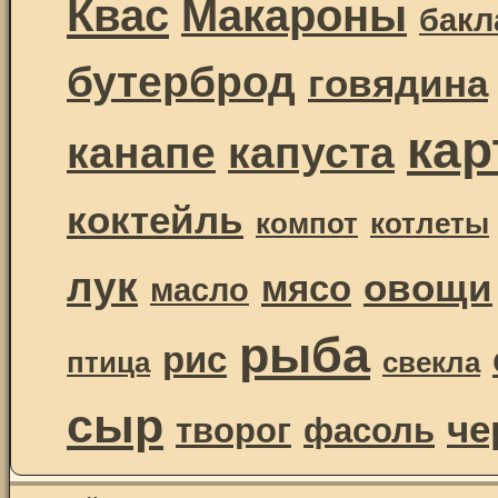
Квас
Макароны
бак
бутерброд
говядина
ка
канапе
капуста
коктейль
компот
котлеты
лук
овощи
мясо
масло
рыба
рис
птица
свекла
сыр
че
творог
фасоль