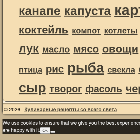
ка
канапе
капуста
коктейль
компот
котлеты
лук
овощи
мясо
масло
рыба
рис
птица
свекла
сыр
че
творог
фасоль
© 2026 -
Кулинарные рецепты со всего света
We use cookies to ensure that we give you the best experience 
are happy with it.
Ok