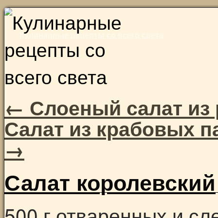
Skip
to
Кулинарные рецепты со всего света
content
←
Слоеный салат из 
Салат из крабовых 
→
Салат королевский
500 г отваренных и с