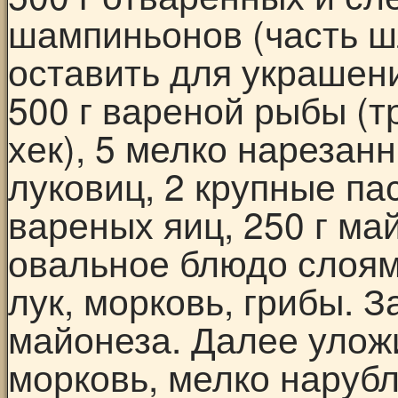
шампиньонов (часть шл
оставить для украшени
500 г вареной рыбы (т
хек), 5 мелко нарезан
луковиц, 2 крупные па
вареных яиц, 250 г ма
овальное блюдо слоям
лук, морковь, грибы. 
майонеза. Далее уложи
морковь, мелко наруб