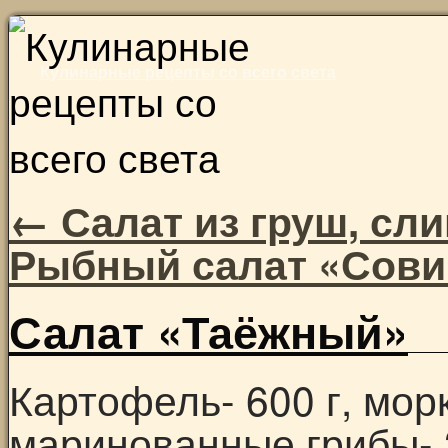
Skip
to
Кулинарные рецепты со всего света
content
←
Салат из груш, сл
Рыбный салат «Сов
Салат «Таёжный»
Картофель- 600 г, мор
маринованные грибы- 2