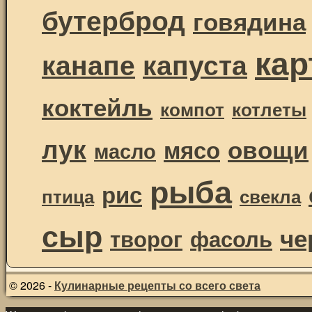
бутерброд
говядина
ка
канапе
капуста
коктейль
компот
котлеты
лук
овощи
мясо
масло
рыба
рис
птица
свекла
сыр
че
творог
фасоль
© 2026 -
Кулинарные рецепты со всего света