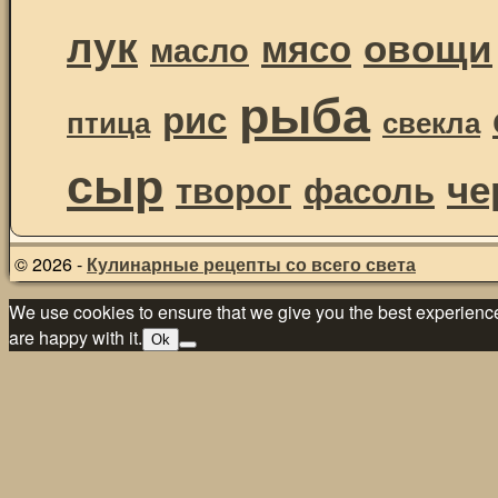
лук
овощи
мясо
масло
рыба
рис
птица
свекла
сыр
че
творог
фасоль
© 2026 -
Кулинарные рецепты со всего света
We use cookies to ensure that we give you the best experience 
are happy with it.
Ok