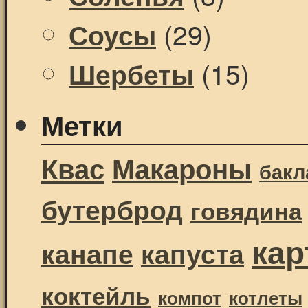
(29)
Соусы
(15)
Шербеты
Метки
Квас
Макароны
бак
бутерброд
говядина
ка
канапе
капуста
коктейль
компот
котлеты