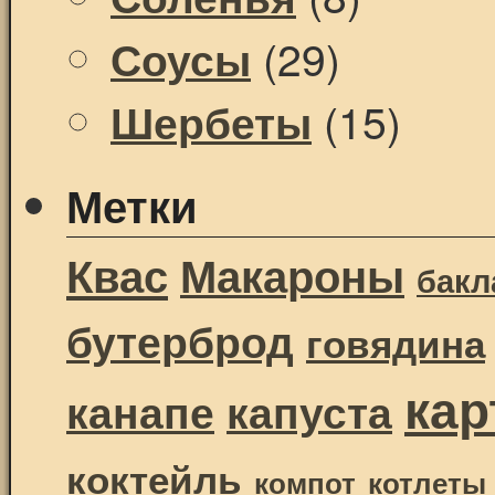
(29)
Соусы
(15)
Шербеты
Метки
Квас
Макароны
бак
бутерброд
говядина
ка
канапе
капуста
коктейль
компот
котлеты