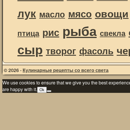
лук
овощи
мясо
масло
рыба
рис
птица
свекла
сыр
че
творог
фасоль
© 2026 -
Кулинарные рецепты со всего света
We use cookies to ensure that we give you the best experience 
are happy with it.
Ok