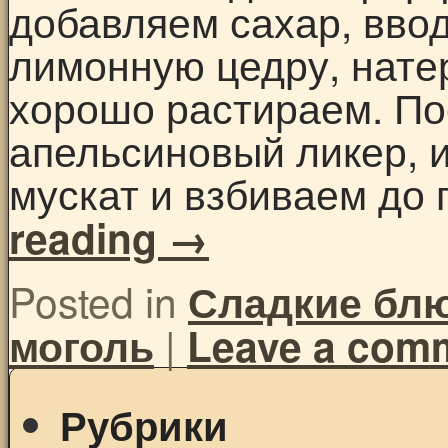
добавляем сахар, вво
лимонную цедру, натер
хорошо растираем. По
апельсиновый ликер, 
мускат и взбиваем до 
reading
→
Posted in
Сладкие бл
|
моголь
Leave a com
Рубрики