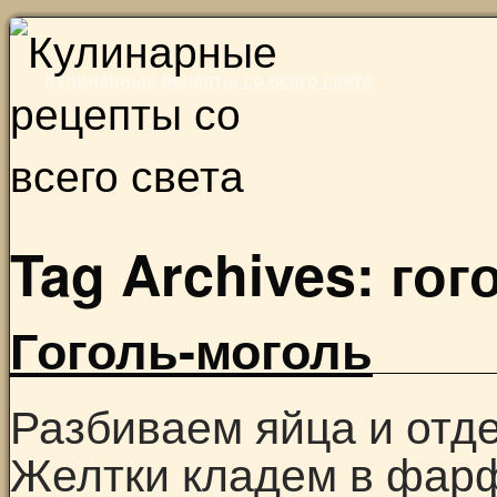
Skip
to
Кулинарные рецепты со всего света
content
Tag Archives:
гог
Гоголь-моголь
Разбиваем яйца и отде
Желтки кладем в фар