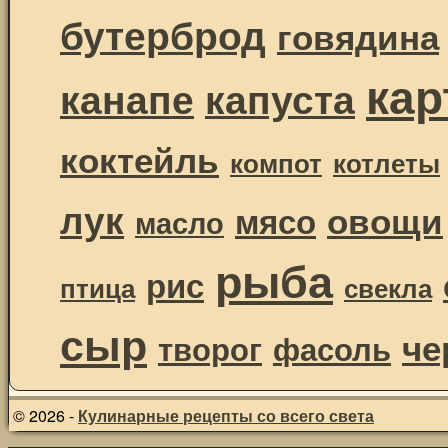
бутерброд
говядина
ка
канапе
капуста
коктейль
компот
котлеты
лук
овощи
мясо
масло
рыба
рис
птица
свекла
сыр
че
творог
фасоль
© 2026 -
Кулинарные рецепты со всего света