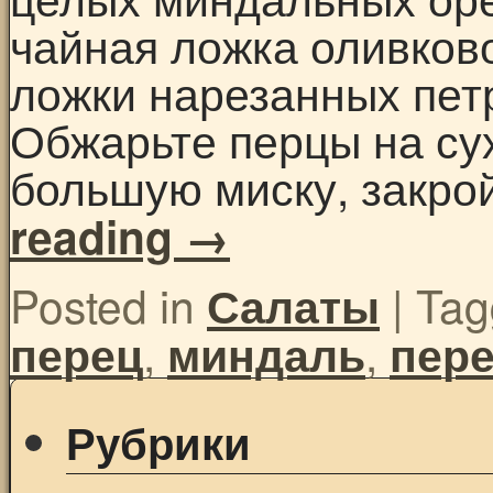
чайная ложка оливково
ложки нарезанных пет
Обжарьте перцы на сух
большую миску, закр
reading
→
Posted in
|
Tag
Салаты
,
,
перец
миндаль
пер
Рубрики