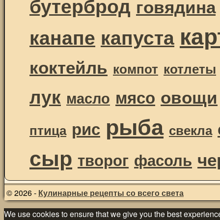
бутерброд
говядина
ка
канапе
капуста
коктейль
компот
котлеты
лук
овощи
мясо
масло
рыба
рис
птица
свекла
сыр
че
творог
фасоль
© 2026 -
Кулинарные рецепты со всего света
We use cookies to ensure that we give you the best experience 