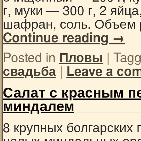
г, муки — 300 г, 2 яйц
шафран, соль. Объем 
Continue reading
→
Posted in
|
Tag
Пловы
|
свадьба
Leave a co
Салат с красным п
миндалем
8 крупных болгарских п
целых миндальных орех