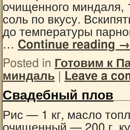
очищенного миндаля, 1
соль по вкусу. Вскипят
до температуры парно
…
Continue reading
Posted in
Готовим к П
|
миндаль
Leave a c
Свадебный плов
Рис — 1 кг, масло топ
очищенный — 200 г, ку