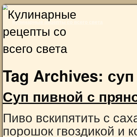
Skip
to
Кулинарные рецепты со всего света
content
Tag Archives:
суп
Суп пивной с прян
Пиво вскипятить с сах
порошок гвоздикой и к