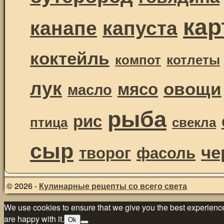
ка
канапе
капуста
коктейль
компот
котлеты
лук
овощи
мясо
масло
рыба
рис
птица
свекла
сыр
че
творог
фасоль
© 2026 -
Кулинарные рецепты со всего света
We use cookies to ensure that we give you the best experience 
are happy with it.
Ok