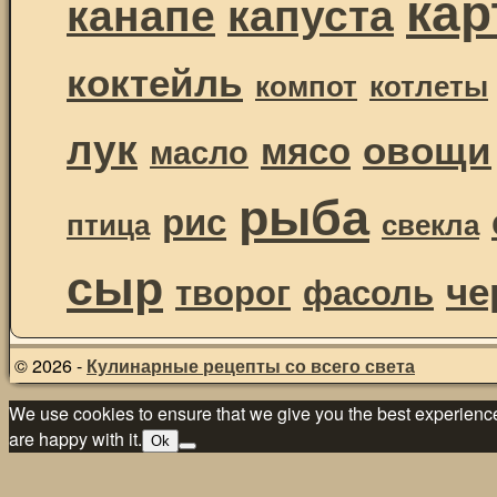
ка
канапе
капуста
коктейль
компот
котлеты
лук
овощи
мясо
масло
рыба
рис
птица
свекла
сыр
че
творог
фасоль
© 2026 -
Кулинарные рецепты со всего света
We use cookies to ensure that we give you the best experience 
are happy with it.
Ok