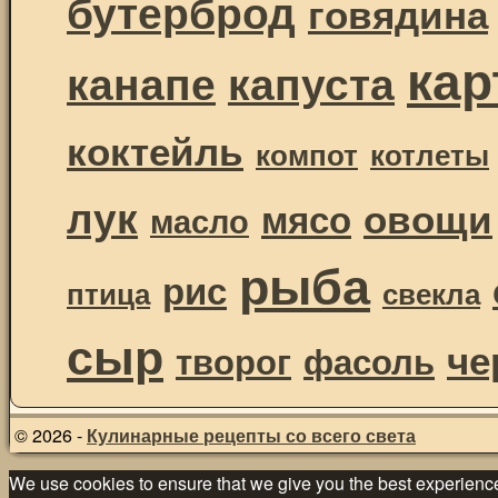
бутерброд
говядина
ка
канапе
капуста
коктейль
компот
котлеты
лук
овощи
мясо
масло
рыба
рис
птица
свекла
сыр
че
творог
фасоль
© 2026 -
Кулинарные рецепты со всего света
We use cookies to ensure that we give you the best experience 