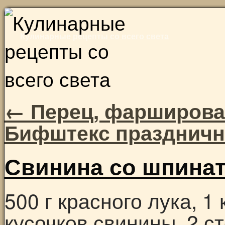
Skip
to
Кулинарные рецепты со всего света
content
←
Перец, фарширова
Бифштекс празднич
Свинина со шпина
500 г красного лука, 1
кусочков свинины, 2 с