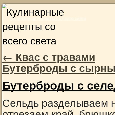
Skip
to
Кулинарные рецепты со всего света
content
←
Квас с травами
Бутерброды с сырн
Бутерброды с сел
Сельдь разделываем н
отрезаем край, брюшко