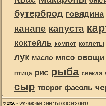
бутерброд
говядина
ка
канапе
капуста
коктейль
компот
котлеты
лук
овощи
мясо
масло
рыба
рис
птица
свекла
сыр
че
творог
фасоль
© 2026 -
Кулинарные рецепты со всего света