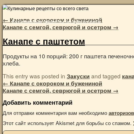
Skip
to
←
Канапе с окороком и бужениной
Кулинарные рецепты со всего света
content
Канапе с семгой, севрюгой и осетром
→
Канапе с паштетом
Продукты на 10 порций: 200 г паштета печеночно
хлеба.
This entry was posted in
Закуски
and tagged
кан
←
Канапе с окороком и бужениной
Канапе с семгой, севрюгой и осетром
→
Добавить комментарий
Для отправки комментария вам необходимо
авторизов
Этот сайт использует Akismet для борьбы со спамом.