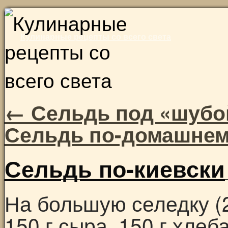
Skip
to
Кулинарные рецепты со всего света
content
←
Сельдь под «шубо
Сельдь по-домашне
Сельдь по-киевски
На большую селедку (2
150 г сыра, 150 г хлеб