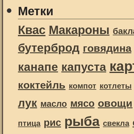
Метки
Квас
Макароны
бак
бутерброд
говядина
ка
канапе
капуста
коктейль
компот
котлеты
лук
овощи
мясо
масло
рыба
рис
птица
свекла