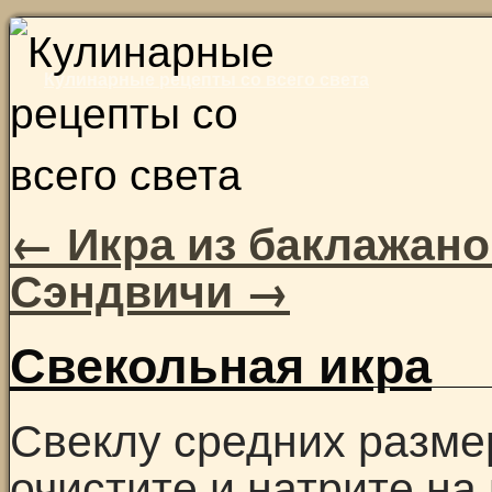
Skip
to
Кулинарные рецепты со всего света
content
←
Икра из баклажано
Сэндвичи
→
Свекольная икра
Свеклу средних размер
очистите и натрите на