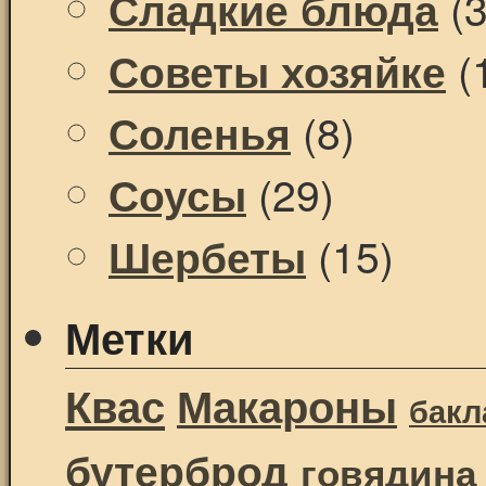
(3
Сладкие блюда
(
Советы хозяйке
(8)
Соленья
(29)
Соусы
(15)
Шербеты
Метки
Квас
Макароны
бак
бутерброд
говядина