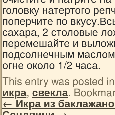
головку натертого реп
поперчите по вкусу.Вс
сахара, 2 столовые ло
перемешайте и выложи
подсолнечным маслом
огне около 1/2 часа.
This entry was posted i
,
. Bookma
икра
свекла
←
Икра из баклажано
Сэндвичи
→