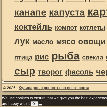
ка
канапе
капуста
коктейль
компот
котлеты
лук
овощи
мясо
масло
рыба
рис
птица
свекла
сыр
че
творог
фасоль
© 2026 -
Кулинарные рецепты со всего света
We use cookies to ensure that we give you the best experience 
are happy with it.
Ok