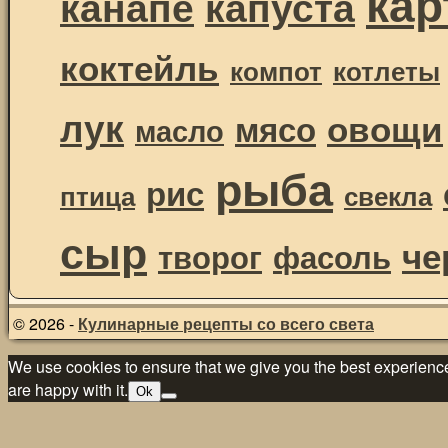
ка
канапе
капуста
коктейль
компот
котлеты
лук
овощи
мясо
масло
рыба
рис
птица
свекла
сыр
че
творог
фасоль
© 2026 -
Кулинарные рецепты со всего света
We use cookies to ensure that we give you the best experience 
are happy with it.
Ok