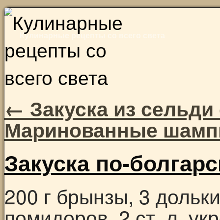
Skip
to
Кулинарные рецепты со всего света
content
←
Закуска из сельди
Маринованные шам
Закуска по-болгарс
200 г брынзы, 3 дольки
помидоров, 2 ст. л. у