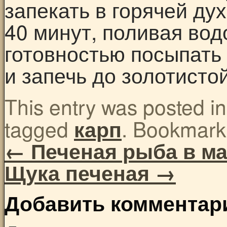
запекать в горячей ду
40 минут, поливая вод
готовностью посыпать
и запечь до золотистой
This entry was posted i
tagged
. Bookmark
карп
←
Печеная рыба в м
Щука печеная
→
Добавить комментар