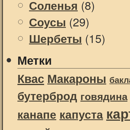
(8)
Соленья
(29)
Соусы
(15)
Шербеты
Метки
Квас
Макароны
бак
бутерброд
говядина
ка
канапе
капуста