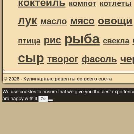
коктейль
компот
котлеты
лук
овощи
мясо
масло
рыба
рис
птица
свекла
сыр
че
творог
фасоль
© 2026 -
Кулинарные рецепты со всего света
We use cookies to ensure that we give you the best experience 
are happy with it.
Ok