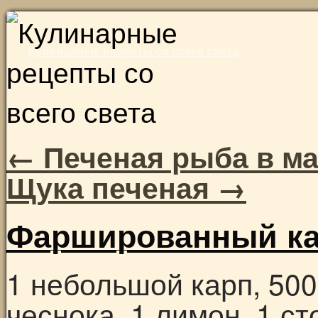
Skip
to
Кулинарные рецепты со всего света
content
←
Печеная рыба в м
Щука печеная
→
Фаршированный к
1 небольшой карп, 500 
чеснока, 1 лимон, 1 с