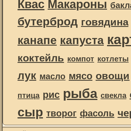
Квас
Макароны
бак
бутерброд
говядина
ка
канапе
капуста
коктейль
компот
котлеты
лук
овощи
мясо
масло
рыба
рис
птица
свекла
сыр
че
творог
фасоль