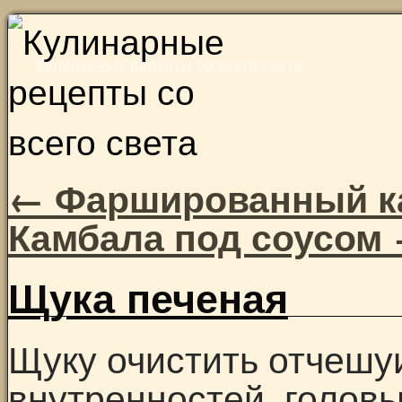
Skip
to
Кулинарные рецепты со всего света
content
←
Фаршированный к
Камбала под соусом
Щука печеная
Щуку очистить отчешуи
внутренностей, головы